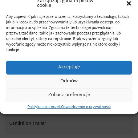
Zarządzaj zgodami plików
cookie
Aby zapewnić jak najlepsze wrażenia, korzystamy z technologii, takich
Wigilia 2024r
jak pliki cookie, do przechowywania i/lub uzyskiwania dostępu do
informacji o urządzeniu. Zgoda na te technologie pozwoli nam
przetwarzać dane, takie jak zachowanie podczas przeglądania lub
unikalne identyfikatory na tej stronie. Brak wyrażenia zgody lub
wycofanie zgody może niekorzystnie wpłynąć na niektóre cechy i
funkcje.
Akceptuję
Odmów
Zobacz preferencje
Polityka ciasteczek
Oświadczenie o prywatności
Cendrillon Trailer
Cendrillon Trailer