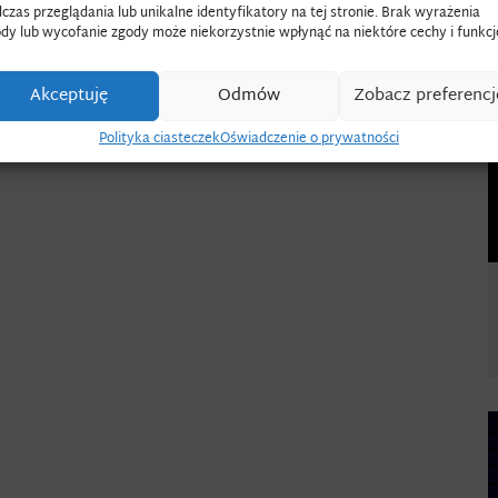
czas przeglądania lub unikalne identyfikatory na tej stronie. Brak wyrażenia
dy lub wycofanie zgody może niekorzystnie wpłynąć na niektóre cechy i funkcj
Akceptuję
Odmów
Zobacz preferencj
Polityka ciasteczek
Oświadczenie o prywatności