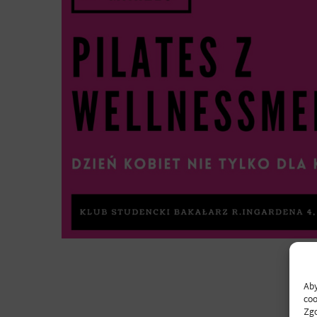
Aby
coo
Zgo