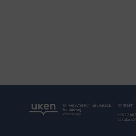
Kontakt:
Uniwersytet Komisji Edukacji
Narodowej
w Krakowie
+48 12 66
bakalarz@