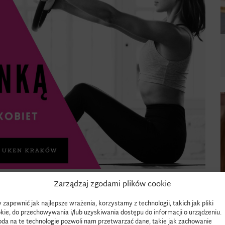
Zarządzaj zgodami plików cookie
 zapewnić jak najlepsze wrażenia, korzystamy z technologii, takich jak pliki
kie, do przechowywania i/lub uzyskiwania dostępu do informacji o urządzeniu.
da na te technologie pozwoli nam przetwarzać dane, takie jak zachowanie