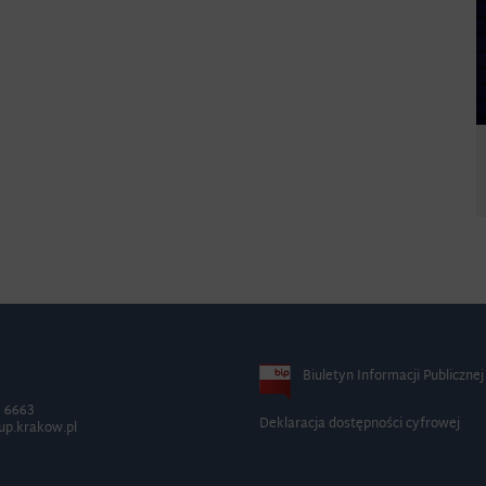
Biuletyn Informacji Publicznej
2 6663
Deklaracja dostępności cyfrowej
up.krakow.pl