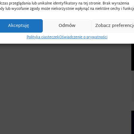
czas przeglądania lub unikalne identyfikatory na tej stronie. Brak wyrażenia
ast stołówka docelowo ma być czynna od października br.
dy lub wycofanie zgody może niekorzystnie wpłynąć na niektóre cechy i funkcj
Akceptuję
Odmów
Zobacz preferencj
Polityka ciasteczek
Oświadczenie o prywatności