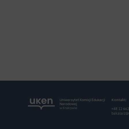
Kontakt:
Uniwersytet Komisji Edukacji
Narodowej
w Krakowie
+48 12 66
bakalarz@