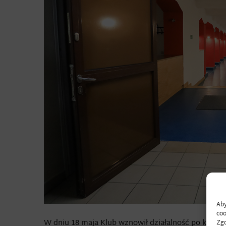
Aby
coo
W dniu 18 maja Klub wznowił działalność po kilku le
Zgo