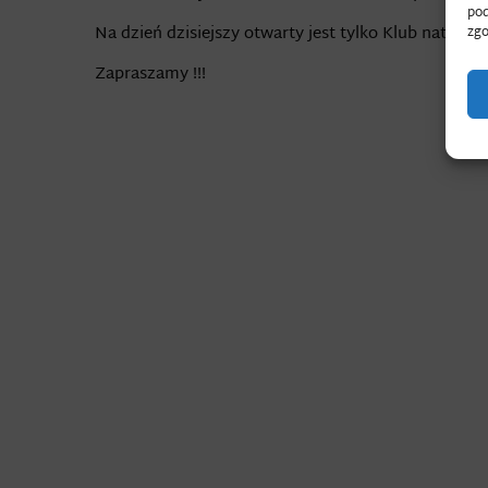
pod
Na dzień dzisiejszy otwarty jest tylko Klub natomi
zgo
Zapraszamy !!!