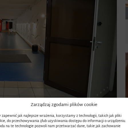
Zarządzaj zgodami plików cookie
 zapewnić jak najlepsze wrażenia, korzystamy z technologii, takich jak pliki
kie, do przechowywania i/lub uzyskiwania dostępu do informacji o urządzeniu.
tniej przerwie.
da na te technologie pozwoli nam przetwarzać dane, takie jak zachowanie