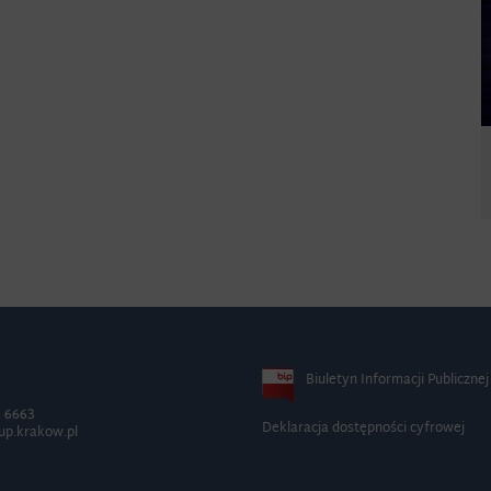
Biuletyn Informacji Publicznej
2 6663
Deklaracja dostępności cyfrowej
up.krakow.pl