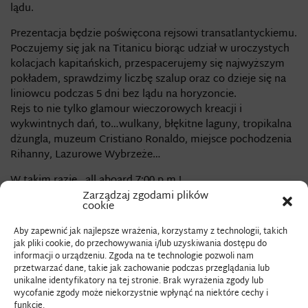
lądu.
Prezentacja będzie poświęcona rejsowi transatlantyckiemu.
Poczujemy się jak na Titanicu biorąc udział w uroczystych
kolacjach kapitańskich, przespacerujemy się najwyższym
pokładem, sprawdzimy liczbę szalup oraz co dzieje się na
liniowcu podczas 5 dni bez lądu na horyzoncie.
Rejs to nie tylko glamour wieczorowych kreacji i
wykwintnych dań, to…wulkany, błękitne laguny, tropikalna
dżungla, muzeum Cristiano Ronaldo, miejsce pochodzenia
Rihanny, Lazurowe Wybrzeże…
W takim razie…all aboard 7:00 p.m.!
Zarządzaj zgodami plików
Dr Beata Baran – lubi podróże małe i duże, jedną nogą w
cookie
Krakowie, jedną w Warszawie, prawnik z zawodu,
Aby zapewnić jak najlepsze wrażenia, korzystamy z technologii, takich
kulturoznawca z zamiłowania, jeszcze nie podjęła decyzji
jak pliki cookie, do przechowywania i/lub uzyskiwania dostępu do
czy zamieszka w apartamencie na Manhattanie czy
informacji o urządzeniu. Zgoda na te technologie pozwoli nam
kamienicy fin de siècle na lwowskiej Kastelówce.
przetwarzać dane, takie jak zachowanie podczas przeglądania lub
unikalne identyfikatory na tej stronie. Brak wyrażenia zgody lub
Serdecznie zapraszamy!
wycofanie zgody może niekorzystnie wpłynąć na niektóre cechy i
funkcje.