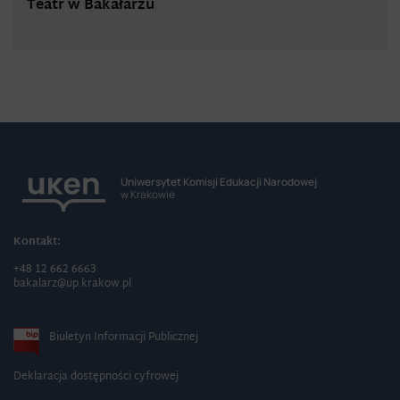
Teatr w Bakałarzu
Uniwersytet Komisji Edukacji Narodowej
w Krakowie
Kontakt:
+48 12 662 6663
bakalarz@up.krakow.pl
Biuletyn Informacji Publicznej
Deklaracja dostępności cyfrowej