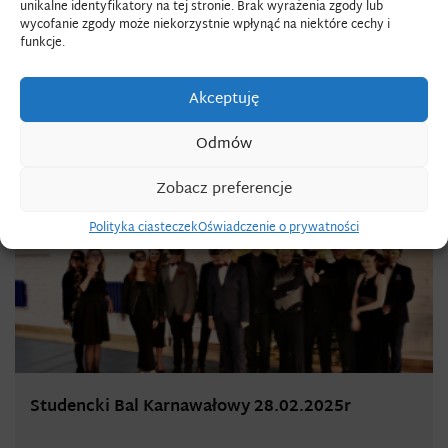
unikalne identyfikatory na tej stronie. Brak wyrażenia zgody lub
wycofanie zgody może niekorzystnie wpłynąć na niektóre cechy i
funkcje.
Akceptuję
AKTUALNOŚCI
Odmów
Zobacz preferencje
Polityka ciasteczek
Oświadczenie o prywatności
Studencki Bal Karnawałowy 28.02.2025r