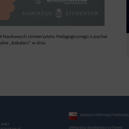
ół Naukowych Uniwersytetu Pedagogicznego o puchar
lubie „Bakałarz” w dniu
Biuletyn Informacji Publicznej
2 6663
Deklaracja dostępności cyfrowej