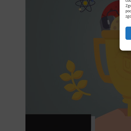
coo
Zgo
pod
zgo