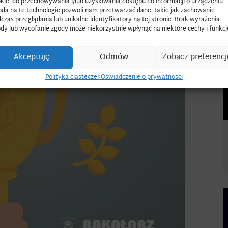
kie, do przechowywania i/lub uzyskiwania dostępu do informacji o urządzeniu.
da na te technologie pozwoli nam przetwarzać dane, takie jak zachowanie
czas przeglądania lub unikalne identyfikatory na tej stronie. Brak wyrażenia
dy lub wycofanie zgody może niekorzystnie wpłynąć na niektóre cechy i funkcj
Akceptuję
Odmów
Zobacz preferencj
Polityka ciasteczek
Oświadczenie o prywatności