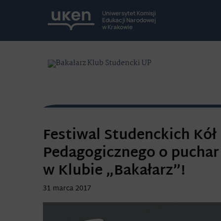
Uniwersytet Komisji
Edukacji Narodowej
w Krakowie
Festiwal Studenckich Kó
Pedagogicznego o puchar 
w Klubie „Bakałarz”!
31 marca 2017